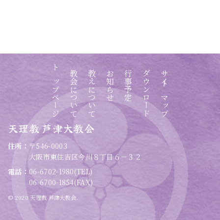
トップページ
教会について
教えについて
お知らせ
行事予定
ダウンロード
サイトマップ
天理教 芦津大教会
住所：
〒546-0003
大阪市東住吉区今川８丁目６－３２
電話：
06-6702-1980(TEL)
06-6700-1854(FAX)
© 2020 天理教 芦津大教会.