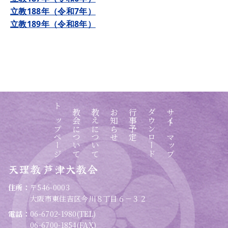
立教188年（令和7年）
立教189年（令和8年）
トップページ
教会について
教えについて
お知らせ
行事予定
ダウンロード
サイトマップ
天理教 芦津大教会
住所：
〒546-0003
大阪市東住吉区今川８丁目６－３２
電話：
06-6702-1980(TEL)
06-6700-1854(FAX)